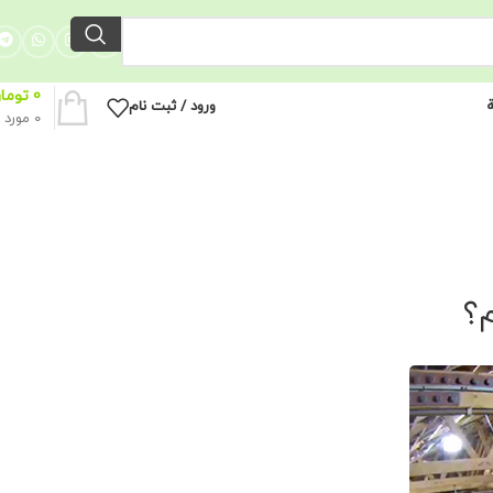
0
توما
ة
ورود / ثبت نام
0
مورد
م؟