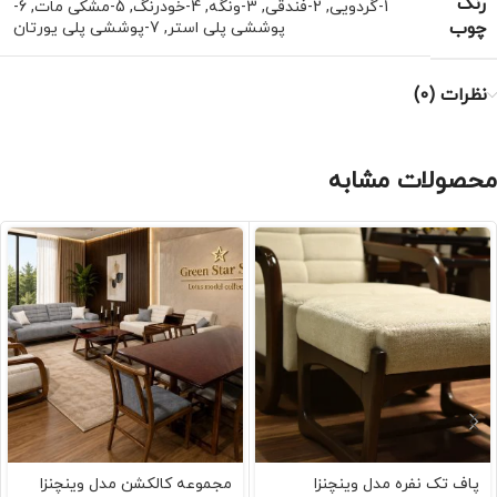
رنگ
1-گردویی
,
2-فندقی
,
3-ونگه
,
4-خودرنگ
,
5-مشکی مات
,
6-
چوب
پوششی پلی استر
,
7-پوششی پلی یورتان
نظرات (0)
محصولات مشابه
پاف تک نفره مدل وینچنزا
مجموعه کالکشن مدل وینچنزا