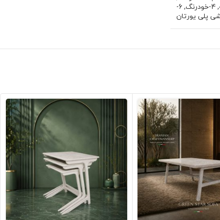
,
4-خودرنگ
,
6-