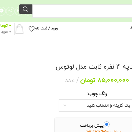
0
توما
ة
ورود / ثبت نام
0
مورد
فره ثابت مدل لوتوس
85,000,000
تومان
عدد
رنگ چوب
پیش پرداخت
پرداخت
50%
per item