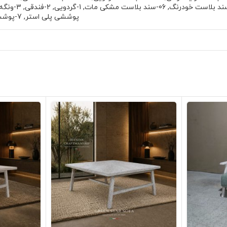
,
06-سند بلاست مشکی مات
,
1-گردویی
,
2-فندقی
,
3-ونگه
پوششی پلی استر
,
7-پوششی پلی یورتان