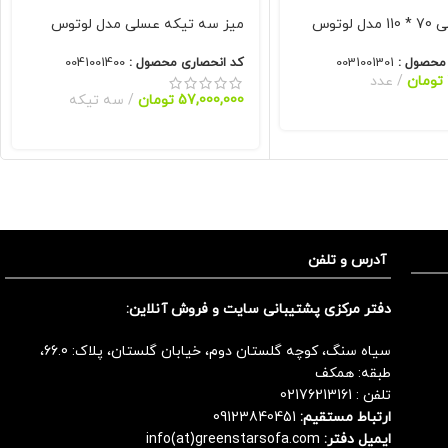
 لوتوس
میز سه تیکه عسلی مدل لوتوس
 محصول :
0031001301
کد انحصاری محصول :
0041001400
تومان
عدد
57,000,000
تومان
سه تیکه
آدرس و تلفن
دفتر مرکزی پشتیبانی سایت و فروش آنلاین:
سیاه سنگ، کوچه گلستان دوم، خیابان گلستان، پلاک: 66.0،
طبقه: همکف
تلفن :
02176213161
ارتباط مستقیم:
09123840451
ایمیل دفتر:
info(at)greenstarsofa.com