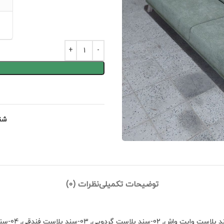
شن
توضیحات تکمیلی
نظرات (0)
,
02-سند بلاست گردویی
,
03-سند بلاست فندقی
,
04-سند بلاست ونگه