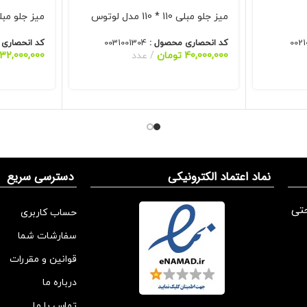
میز جلو مبلی 110 * 110 مدل لوتوس
میز جلو مبلی 70 * 110 مدل
0021
کد انحصاری محصول :
0031001304
کد انحصاری
40,000,000
تومان
عدد
32,000,000
نماد اعتماد الکترونیکی
دسترسی سریع
تی
حساب کاربری
سفارشات شما
قوانین و مقررات
درباره ما
تماس با ما