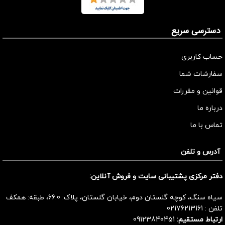
دسترسی سریع
حساب کاربری
سفارشات شما
قوانین و مقررات
درباره ما
تماس با ما
آدرس و تلفن
دفتر مرکزی پشتیبانی سایت و فروش آنلاین:
سیاه سنگ، کوچه گلستان دوم، خیابان گلستان، پلاک: 66.0، طبقه: همکف
تلفن :
02176213161
ارتباط مستقیم:
09123840451