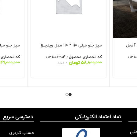
میز جلو مبلی 110 * 110 مدل وینچنزا
میز جلو مبلی 80 * 80 مدل و
0031
کد انحصاری محصول :
0031002304
کد انحصاری
58,800,000
تومان
عدد
49,000,000
نماد اعتماد الکترونیکی
دسترسی سریع
تی
حساب کاربری