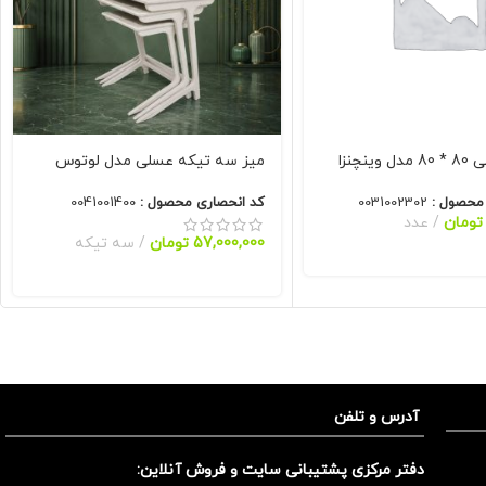
ینچنزا
میز سه تیکه عسلی مدل لوتوس
 محصول :
0031002302
کد انحصاری محصول :
0041001400
تومان
عدد
57,000,000
تومان
سه تیکه
آدرس و تلفن
دفتر مرکزی پشتیبانی سایت و فروش آنلاین: