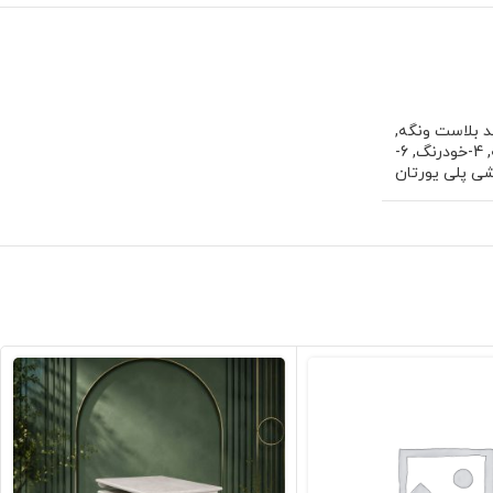
,
,
4-خودرنگ
,
6-