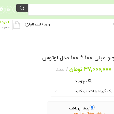
0
توما
ة
ورود / ثبت نام
0
مورد
ی 100 * 100 مدل لوتوس
37,000,000
تومان
عدد
رنگ چوب
پیش پرداخت
پرداخت
50%
per item