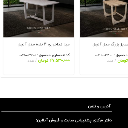
ایز بزرگ مدل آنجل
میز غذاخوری 4 نفره مدل آنجل
 محصول :
0041003401
کد انحصاری محصول :
0061003601
تومان
عدد
47,530,000
تومان
عدد
آدرس و تلفن
دفتر مرکزی پشتیبانی سایت و فروش آنلاین: