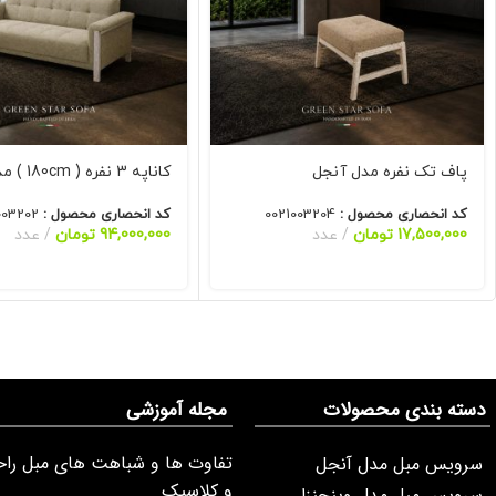
پاف تک نفره مدل آنجل
کاناپه 3 نفره ( 180cm ) مدل آنجل
کد انحصاری محصول :
0021003204
کد انحصاری محصول :
003202
17,500,000
تومان
عدد
94,000,000
تومان
عدد
دسته بندی محصولات
مجله آموزشی
تفاوت ها و شباهت های مبل راح
سرویس مبل مدل آنجل
و کلاسیک
سرویس مبل مدل وینچنزا