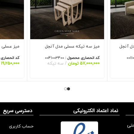
میز سه تیکه عسلی مدل آنجل
میز عسلی س
0011
کد انحصاری محصول :
0041003400
کد انحصاری
57,000,000
تومان
سه تیکه
19,250,000
نماد اعتماد الکترونیکی
دسترسی سریع
تی
حساب کاربری