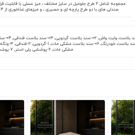
مجموعه شامل 2 طرح جلومبل در سایز مختلف ، میز عسلی با قابلیت ق
صندلی های با دو طرح پارچه ای و حصیری ، و میزهای غذاخوری از 4 تا 10 نفر است .
,
02-سند بلاست گردویی
,
03-سند بلاست فندقی
,
04-سند بلاست ونگه
,
06-سند بلاست مشکی مات
,
1-گردویی
,
2-فندقی
,
3-ونگه
مشکی مات
,
6-پوششی پلی استر
,
7-پوششی پلی یورتان