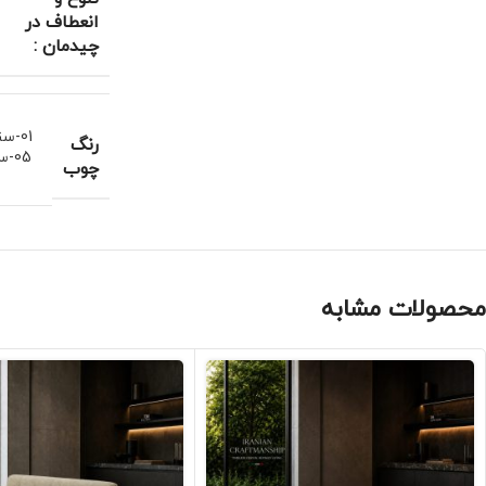
انعطاف در
چیدمان :
01-سند بلاست وایت واش
رنگ
05-سند بلاست خودرنگ
چوب
محصولات مشابه