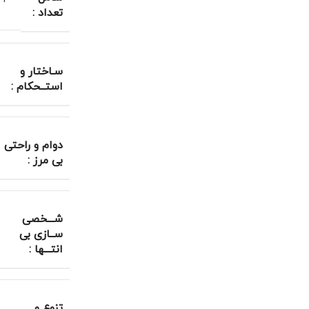
تعداد :
سـاختار و
استــحکام :
دوام و راحتی
بی مرز :
شـــخصی
ســازی بی
انتـــها :
تنوع و