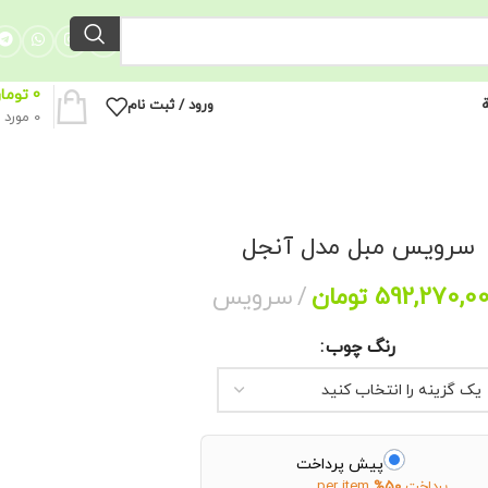
0
توما
ة
ورود / ثبت نام
0
مورد
سرویس مبل مدل آنجل
592,270,0
تومان
سرویس
رنگ چوب
پیش پرداخت
پرداخت
50%
per item