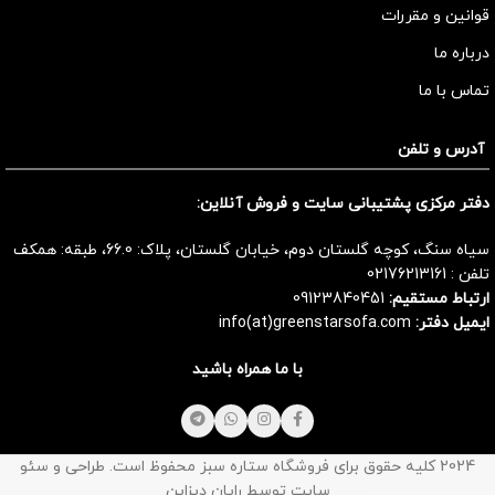
قوانین و مقررات
درباره ما
تماس با ما
آدرس و تلفن
دفتر مرکزی پشتیبانی سایت و فروش آنلاین:
سیاه سنگ، کوچه گلستان دوم، خیابان گلستان، پلاک: 66.0، طبقه: همکف
تلفن :
02176213161
ارتباط مستقیم:
09123840451
ایمیل دفتر:
info(at)greenstarsofa.com
با ما همراه باشید
2024 کلیه حقوق برای فروشگاه ستاره سبز محفوظ است. طراحی و سئو
سایت توسط رایان دیزاین